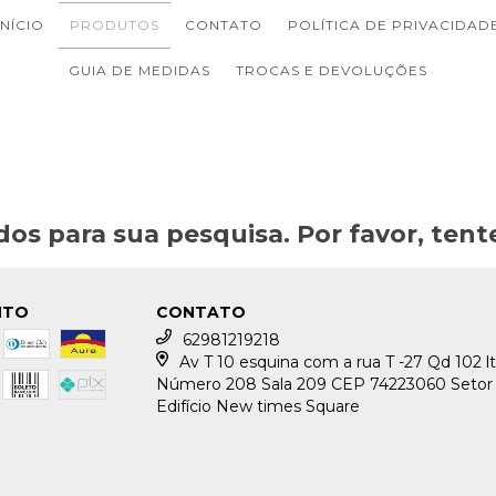
INÍCIO
PRODUTOS
CONTATO
POLÍTICA DE PRIVACIDAD
GUIA DE MEDIDAS
TROCAS E DEVOLUÇÕES
os para sua pesquisa. Por favor, tente
NTO
CONTATO
62981219218
Av T 10 esquina com a rua T -27 Qd 102 lt
Número 208 Sala 209 CEP 74223060 Setor
Edifício New times Square