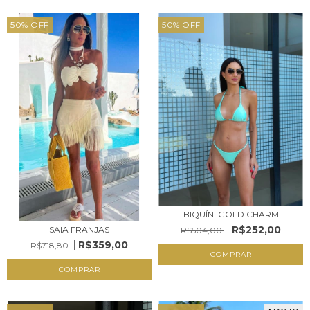
50
%
OFF
50
%
OFF
BIQUÍNI GOLD CHARM
R$252,00
SAIA FRANJAS
R$504,00
R$359,00
R$718,80
COMPRAR
COMPRAR