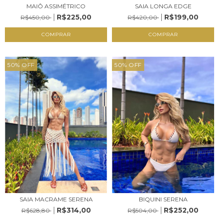
MAIÔ ASSIMÉTRICO
SAIA LONGA EDGE
R$225,00
R$199,00
R$450,00
R$420,00
COMPRAR
COMPRAR
50
%
OFF
50
%
OFF
SAIA MACRAME SERENA
BIQUINI SERENA
R$314,00
R$252,00
R$628,80
R$504,00