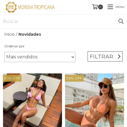
MENU
0
Início
/
Novidades
Ordenar por
FILTRAR
50
%
OFF
50
%
OFF