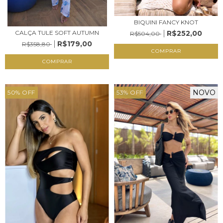
BIQUINI FANCY KNOT
R$252,00
CALÇA TULE SOFT AUTUMN
R$504,00
R$179,00
R$358,80
COMPRAR
COMPRAR
NOVO
50
%
OFF
53
%
OFF