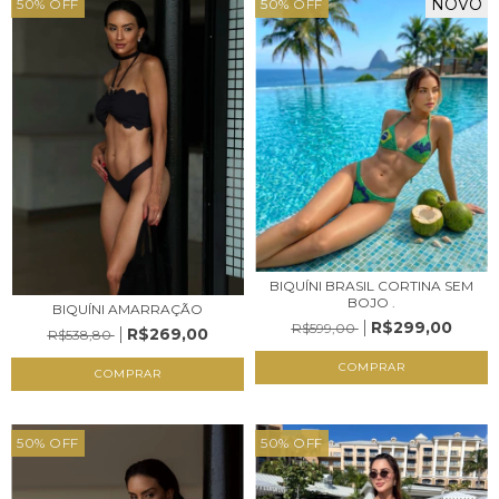
NOVO
50
%
OFF
50
%
OFF
BIQUÍNI BRASIL CORTINA SEM
BOJO .
BIQUÍNI AMARRAÇÃO
R$299,00
R$599,00
R$269,00
R$538,80
COMPRAR
COMPRAR
50
%
OFF
50
%
OFF