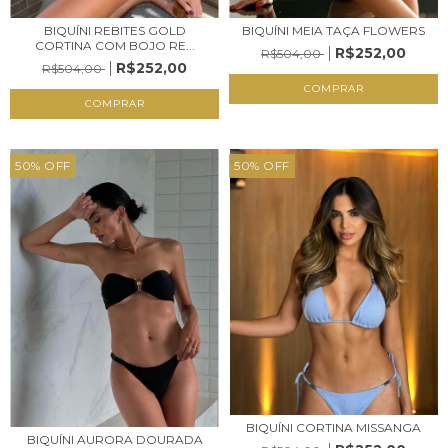
BIQUÍNI REBITES GOLD
BIQUÍNI MEIA TAÇA FLOWERS
CORTINA COM BOJO RE...
R$252,00
R$504,00
R$252,00
R$504,00
COMPRAR
COMPRAR
50
%
OFF
50
%
OFF
BIQUÍNI CORTINA MISSANGA
BIQUÍNI AURORA DOURADA