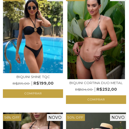
BIQUINI SHINE TQC
R$199,00
BIQUINI CORTINA DUO METAL
R$299,00
R$252,00
R$504,00
COMPRAR
COMPRAR
NOVO
NOVO
56
%
OFF
50
%
OFF