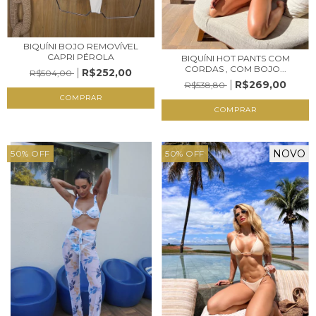
BIQUÍNI BOJO REMOVÍVEL
CAPRI PÉROLA
BIQUÍNI HOT PANTS COM
CORDAS , COM BOJO...
R$252,00
R$504,00
R$269,00
R$538,80
COMPRAR
COMPRAR
NOVO
50
%
OFF
50
%
OFF