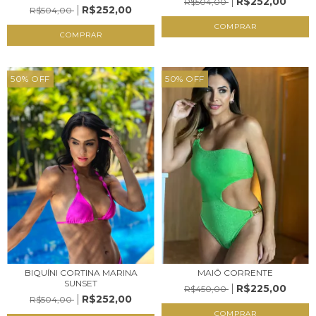
R$252,00
R$504,00
R$252,00
R$504,00
COMPRAR
COMPRAR
50
%
OFF
50
%
OFF
BIQUÍNI CORTINA MARINA
MAIÔ CORRENTE
SUNSET
R$225,00
R$450,00
R$252,00
R$504,00
COMPRAR