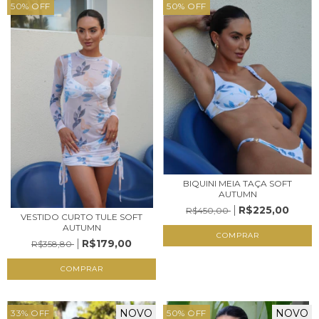
50
%
OFF
50
%
OFF
BIQUINI MEIA TAÇA SOFT
AUTUMN
R$225,00
R$450,00
VESTIDO CURTO TULE SOFT
AUTUMN
COMPRAR
R$179,00
R$358,80
COMPRAR
NOVO
NOVO
33
%
OFF
50
%
OFF