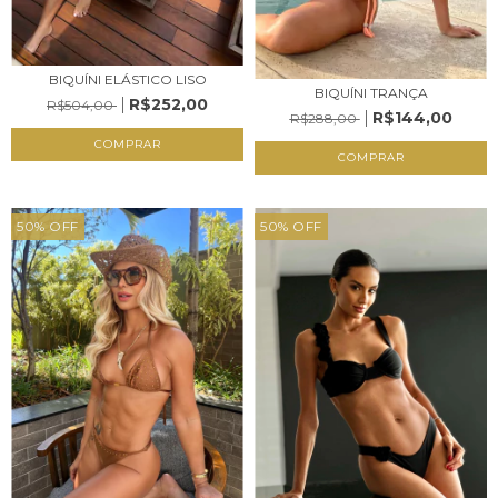
BIQUÍNI ELÁSTICO LISO
BIQUÍNI TRANÇA
R$252,00
R$504,00
R$144,00
R$288,00
COMPRAR
COMPRAR
50
%
OFF
50
%
OFF