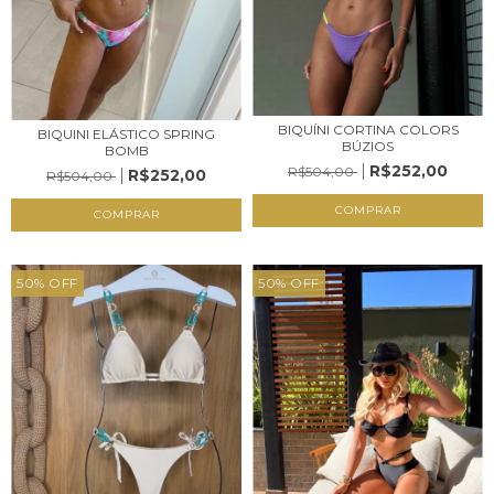
BIQUÍNI CORTINA COLORS
BIQUINI ELÁSTICO SPRING
BÚZIOS
BOMB
R$252,00
R$504,00
R$252,00
R$504,00
COMPRAR
COMPRAR
50
%
OFF
50
%
OFF