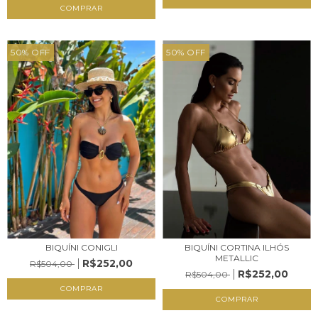
COMPRAR
50
%
OFF
50
%
OFF
BIQUÍNI CONIGLI
BIQUÍNI CORTINA ILHÓS
METALLIC
R$252,00
R$504,00
R$252,00
R$504,00
COMPRAR
COMPRAR