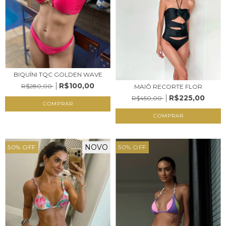
BIQUÍNI TQC GOLDEN WAVE
R$100,00
R$280,00
MAIÔ RECORTE FLOR
R$225,00
R$450,00
COMPRAR
COMPRAR
NOVO
50
%
OFF
50
%
OFF