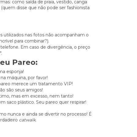
rmas: como saída de praia, vestido, canga
quem disse que não pode ser fashionista
os utilizados nas fotos não acompanham o
crível para combinar?).
 telefone. Em caso de divergência, o preço
".
seu Pareo:
ma esponja!
na máquina, por favor!
 pareo merece um tratamento VIP!
não são seus amigos!
 ótimo, mas em excesso, nem tanto!
 saco plástico. Seu pareo quer respirar!
como nunca e ainda se divertir no processo! É
erdadeiro
catwalk
.