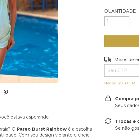
QUANTIDADE
Entregas para o
Meios de e
Não sei meu CEP
Compra p
Seus dados
 você estava esperando!
Trocas e 
Se não gos
praia? O
Pareo Burst Rainbow
é a escolha
atilidade. Com seu design vibrante e cheio