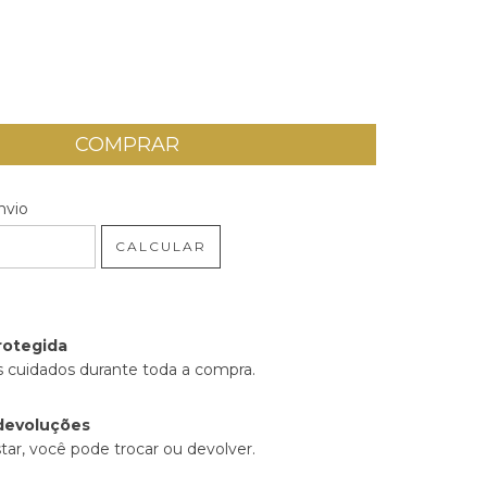
 CEP:
ALTERAR CEP
nvio
CALCULAR
rotegida
 cuidados durante toda a compra.
devoluções
tar, você pode trocar ou devolver.