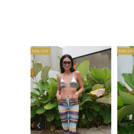
50
%
OFF
50
%
OF