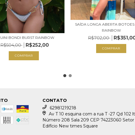
SAÍDA LONGA ABERTA BOTOES
RAINBOW
R$351,0
QUINI BONDI BURST RAINBOW
R$702,00
R$252,00
R$504,00
COMPRAR
COMPRAR
NTO
CONTATO
62981219218
Av T 10 esquina com a rua T -27 Qd 102 lt
Número 208 Sala 209 CEP 74223060 Setor
Edifício New times Square