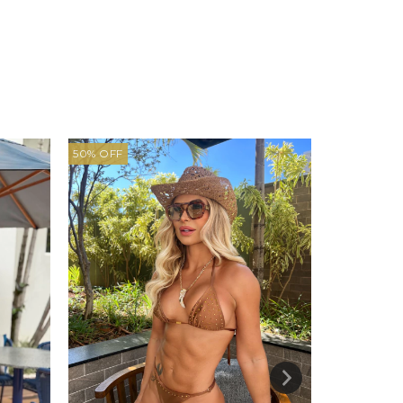
50
%
OFF
50
%
OFF