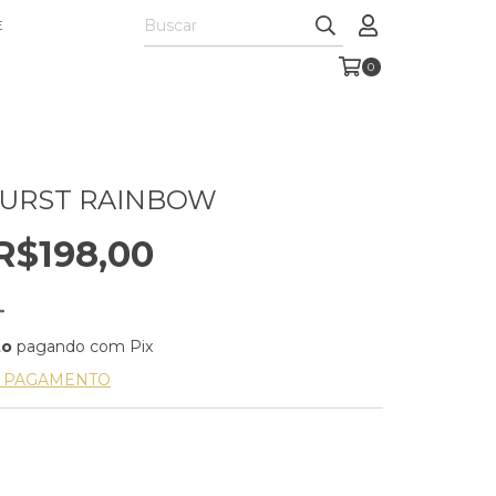
E
0
BURST RAINBOW
R$198,00
to
pagando com Pix
E PAGAMENTO