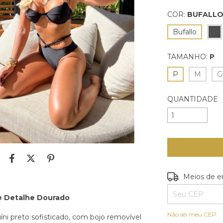
COR:
BUFALL
Bufallo
TAMANHO:
P
P
M
G
QUANTIDADE
Entregas para o
Meios de e
e Detalhe Dourado
Não sei meu CEP
íni preto sofisticado, com bojo removível