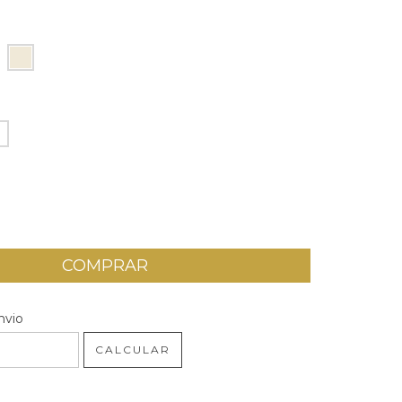
O
 CEP:
ALTERAR CEP
nvio
CALCULAR