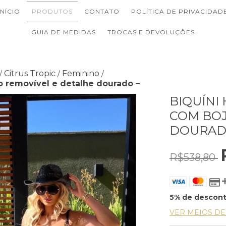
INÍCIO
PRODUTOS
CONTATO
POLÍTICA DE PRIVACIDAD
GUIA DE MEDIDAS
TROCAS E DEVOLUÇÕES
Citrus Tropic
Feminino
/
/
/
o removível e detalhe dourado –
BIQUÍNI
COM BOJ
DOURAD
R$538,80
5% de descon
VER MEIOS D