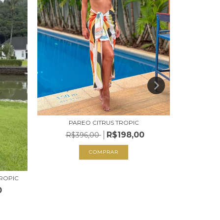
PAREO CITRUS TROPIC
SAÍDA LO
R$198,00
R$396,00
R$
COMPRAR
TROPIC
0