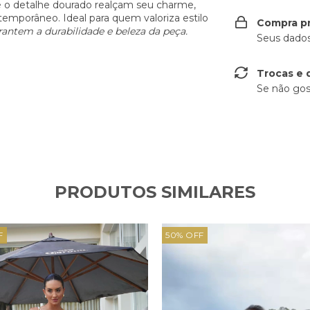
 e o detalhe dourado realçam seu charme,
emporâneo. Ideal para quem valoriza estilo
Compra p
antem a durabilidade e beleza da peça.
Seus dados
Trocas e 
Se não gos
PRODUTOS SIMILARES
F
50
%
OFF