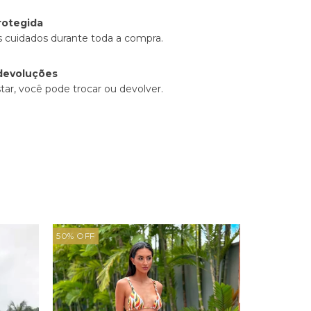
rotegida
 cuidados durante toda a compra.
devoluções
tar, você pode trocar ou devolver.
50
%
OFF
50
%
OFF