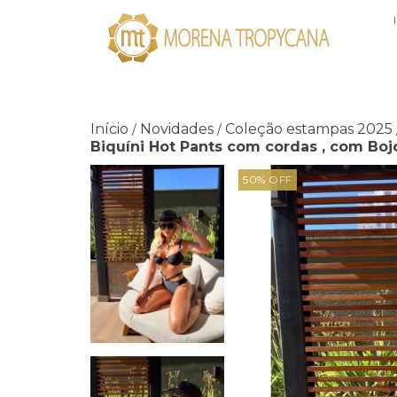
Início
Novidades
Coleção estampas 2025
/
/
Biquíni Hot Pants com cordas , com Boj
50
%
OFF