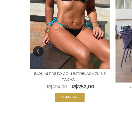
BIQUÍNI PRETO COM ESTRELAS AZUIS E
TACHA...
R$252,00
R$504,00
C
 TROPIC
2,00
COMPRAR