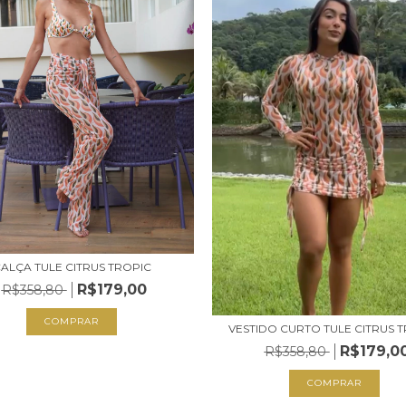
ALÇA TULE CITRUS TROPIC
R$179,00
R$358,80
COMPRAR
VESTIDO CURTO TULE CITRUS 
R$179,0
R$358,80
COMPRAR